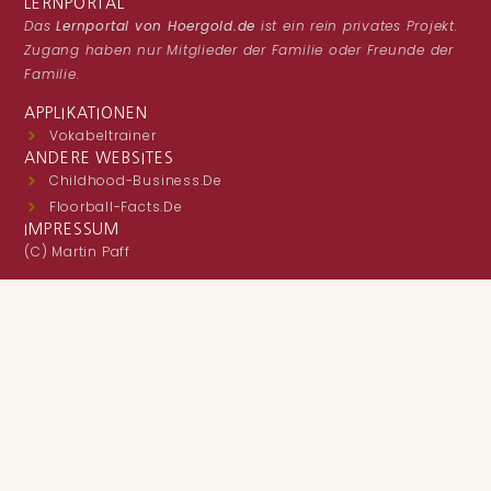
LERNPORTAL
Das
Lernportal von Hoergold.de
ist ein rein privates Projekt.
Zugang haben nur Mitglieder der Familie oder Freunde der
Familie.
APPLIKATIONEN
Vokabeltrainer
ANDERE WEBSITES
Childhood-Business.de
Floorball-Facts.de
IMPRESSUM
(C) Martin Paff